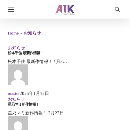
Skip
Menu
to
searc
main
content
Home
»
お知らせ
お知らせ
松本千佳 最新作情報！
松本千佳 最新作情報！ 1月3…
master
2025年1月12日
お知らせ
星乃マミ新作情報！
星乃マミ新作情報！ 2月27日…