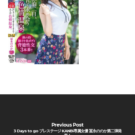
Previous Post
3 Days to go プレステージ KANBi専属女優 冨永ののか第二弾発