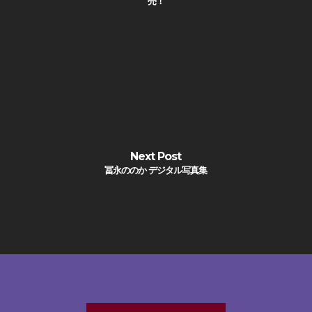
売！
Next Post
冨永ののか デジタル写真集