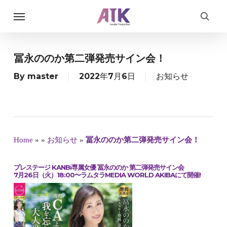
Skip
Menu
to
searc
main
content
冨永ののか第二弾発売サイン会！
By
master
2022年7月6日
お知らせ
Home
»
»
お知らせ
»
冨永ののか第二弾発売サイン会！
プレステージ KANBi専属女優 冨永ののか 第二弾発売サイン会
7月26日（火）18:00〜ラムタラMEDIA WORLD AKIBAにて開催!